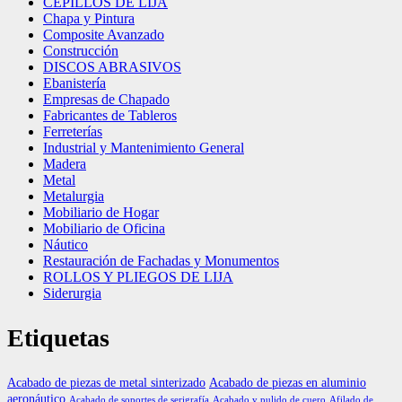
CEPILLOS DE LIJA
Chapa y Pintura
Composite Avanzado
Construcción
DISCOS ABRASIVOS
Ebanistería
Empresas de Chapado
Fabricantes de Tableros
Ferreterías
Industrial y Mantenimiento General
Madera
Metal
Metalurgia
Mobiliario de Hogar
Mobiliario de Oficina
Náutico
Restauración de Fachadas y Monumentos
ROLLOS Y PLIEGOS DE LIJA
Siderurgia
Etiquetas
Acabado de piezas de metal sinterizado
Acabado de piezas en aluminio
aeronáutico
Acabado de soportes de serigrafía
Acabado y pulido de cuero
Afilado de