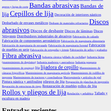
Bandas abrasivas
Bandas de
aperos y hojas de corte
Cepillos de lija
lija
Decoración de interiores náuticos
Discos
Desbarbado de envases metálicos
Desbaste de materiales refractarios
abrasivos
Discos de desbaste
Discos de láminas
Discos
Velsystem
Distribuidores industriales de abrasivos
Fabricación de calzado
Fabricación de componentes aeronáuticos
Fabricación de maquinaria alimentaria
Fabricación
Fabricación de maquinaria de envasado
Fabricación de maquinaria forestal
de muebles en serie
Fabricación de ortopedia y órtesis
Fabricación de sellos y grabados
Fibra abrasiva
Industria cárnica (afilado de cuchillas)
Industria láctea
(mantenimiento de depósitos)
Industria maderera y aserraderos
Industria pesquera
lijadora de cepillo
lija
(mantenimiento de equipos)
Mantenimiento de
cámaras frigoríficas
Mantenimiento de maquinaria agrícola
Mantenimiento de rodillos de
imprenta
Mantenimiento de tractores y cosechadoras
Marroquinería y artículos de piel
pliegos de lija
Pintura náutica y antifouling
Preparación de planchas de impresión
rollos de lija
Restauración de muebles
Reparación de estructuras de riego
Rollos y pliegos de lija
Tallado y
Rotulación y señalética
escultura en madera
Entradas recientes