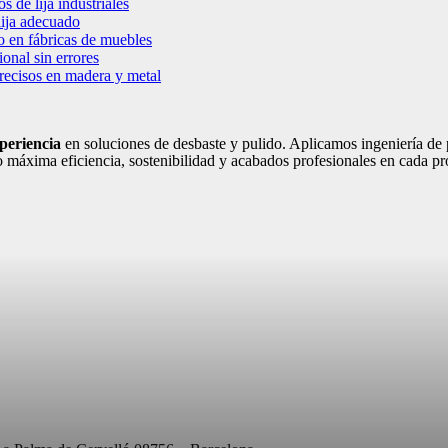
s de lija industriales
lija adecuado
o en fábricas de muebles
onal sin errores
precisos en madera y metal
periencia
en soluciones de desbaste y pulido. Aplicamos ingeniería de p
 máxima eficiencia, sostenibilidad y acabados profesionales en cada pr