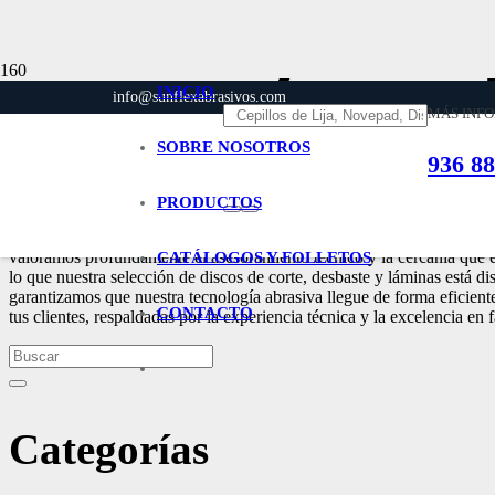
Ferreterías tra
INICIO
info@sunflexabrasivos.com
MÁS INF
SOBRE NOSOTROS
936 88
Inicio
Ferreterías tradicionales
PRODUCTOS
Esta categoría está dedicada a las ferreterías tradicionales, socios est
valoramos profundamente el asesoramiento técnico y la cercanía que est
CATÁLOGOS Y FOLLETOS
lo que nuestra selección de discos de corte, desbaste y láminas está d
garantizamos que nuestra tecnología abrasiva llegue de forma eficiente a
CONTACTO
tus clientes, respaldadas por la experiencia técnica y la excelencia e
Categorías