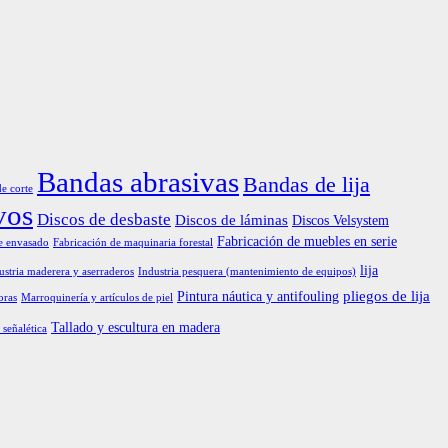
Bandas abrasivas
Bandas de lija
de corte
vos
Discos de desbaste
Discos de láminas
Discos Velsystem
Fabricación de muebles en serie
e envasado
Fabricación de maquinaria forestal
lija
ustria maderera y aserraderos
Industria pesquera (mantenimiento de equipos)
pliegos de lija
Pintura náutica y antifouling
oras
Marroquinería y artículos de piel
Tallado y escultura en madera
 señalética