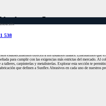
dicionales
ORMACIÓN
1 538
ratégicos que representan el punto de encuentro clave entre los profesion
os establecimientos ofrecen a los usuarios finales. Entendemos que el p
iseñada para cumplir con las exigencias más estrictas del mercado. Al co
 talleres, carpinterías y metalisterías. Explorar esta sección te permiti
n fabricación que definen a Sunflex Abrasivos en cada uno de nuestros pr