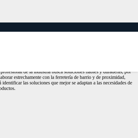
ales del sector y las herramientas de alta calidad. En Sunflex Abrasivos
rofesional de la industria busca soluciones fiables y duraderas, por
laborar estrechamente con la ferretería de barrio y de proximidad,
rá identificar las soluciones que mejor se adaptan a las necesidades de
oductos.