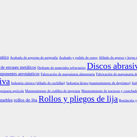
utico
Acabado de soportes de serigrafía
Acabado y pulido de cuero
Afilado de aperos y hojas 
Discos abrasi
de envases metálicos
Desbaste de materiales refractarios
mponentes aeronáuticos
Fabricación de maquinaria alimentaria
Fabricación de maquinaria d
iva
Industria cárnica (afilado de cuchillas)
Industria láctea (mantenimiento de depósitos)
Ind
uinaria agrícola
Mantenimiento de rodillos de imprenta
Mantenimiento de tractores y cosechad
Rollos y pliegos de lija
rollos de lija
muebles
Rotulación y