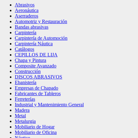
Abrasivos
Aeronáutica
Aserraderos
Automotriz y Restauración
Bandas abrasivas
Carpintería
Carpintería de Automoción
Carpintería Náutica
Catálogos
CEPILLOS DE LIJA
Chapa y Pintura
Composite Avanzado
Construcción
DISCOS ABRASIVOS
Ebanistería
Empresas de Chapado
Fabricantes de Tableros
Ferreterías
Industrial y Mantenimiento General
Madera
Metal
Metalurgia
Mobiliario de Hogar
Mobiliario de Oficina
Náutico