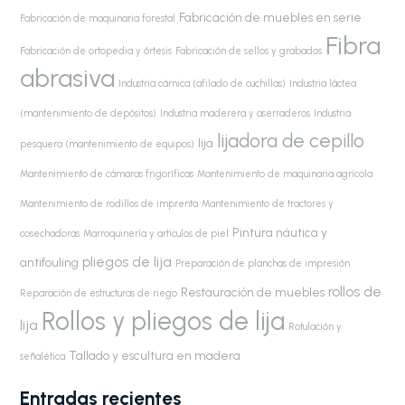
Fabricación de muebles en serie
Fabricación de maquinaria forestal
Fibra
Fabricación de ortopedia y órtesis
Fabricación de sellos y grabados
abrasiva
Industria cárnica (afilado de cuchillas)
Industria láctea
(mantenimiento de depósitos)
Industria maderera y aserraderos
Industria
lijadora de cepillo
lija
pesquera (mantenimiento de equipos)
Mantenimiento de cámaras frigoríficas
Mantenimiento de maquinaria agrícola
Mantenimiento de rodillos de imprenta
Mantenimiento de tractores y
Pintura náutica y
cosechadoras
Marroquinería y artículos de piel
pliegos de lija
antifouling
Preparación de planchas de impresión
rollos de
Restauración de muebles
Reparación de estructuras de riego
Rollos y pliegos de lija
lija
Rotulación y
Tallado y escultura en madera
señalética
Entradas recientes