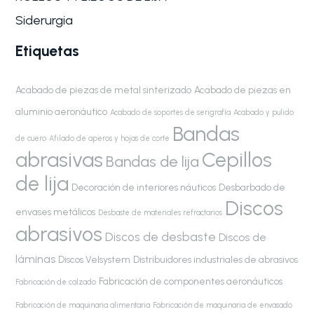
Siderurgia
Etiquetas
Acabado de piezas de metal sinterizado
Acabado de piezas en
aluminio aeronáutico
Acabado de soportes de serigrafía
Acabado y pulido
Bandas
de cuero
Afilado de aperos y hojas de corte
abrasivas
Cepillos
Bandas de lija
de lija
Decoración de interiores náuticos
Desbarbado de
Discos
envases metálicos
Desbaste de materiales refractarios
abrasivos
Discos de desbaste
Discos de
láminas
Discos Velsystem
Distribuidores industriales de abrasivos
Fabricación de componentes aeronáuticos
Fabricación de calzado
Fabricación de maquinaria alimentaria
Fabricación de maquinaria de envasado