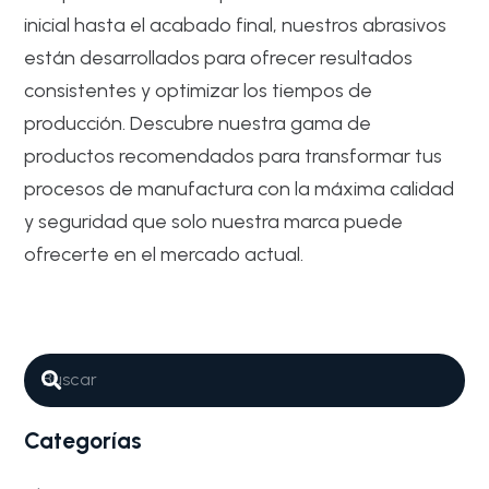
inicial hasta el acabado final, nuestros abrasivos
están desarrollados para ofrecer resultados
consistentes y optimizar los tiempos de
producción. Descubre nuestra gama de
productos recomendados para transformar tus
procesos de manufactura con la máxima calidad
y seguridad que solo nuestra marca puede
ofrecerte en el mercado actual.
Abrasivos
Composite Avanzado
Por qué son tan importantes los
Abrasivos para Fabricación de
piezas de fibra de vidrio
Categorías
La fabricación de piezas de fibra de vidrio es un proceso
técnico…