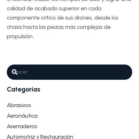
calidad de acabado superior en cada
componente crítico de sus drones, desde los
chasis hasta las piezas más complejas de
propulsión.
Abrasivos
Aeronáutica
Por qué son tan importantes los
Abrasivos para Fabricación de
drones y UAV
Categorías
La industria aeroespacial y el desarrollo de vehículos
aéreos no tripulados (UAV)…
Abrasivos
Aeronáutica
Aserraderos
Automotriz y Restauración