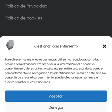
Política de Privacidad
Politica de cookies
Carrer Ponent, 82. Nave C7. Polígono
Industrial CAN MASCARO La Palma de
Gestionar consentimiento
Cervelló 08756 – Barcelona
Para ofrecer las mejores experiencias, utilizamos tecnologías como las
info@sunflexabrasivos.com
cookies para almacenar y/o acceder a la información del dispositivo. El
consentimiento de estas tecnologías nos permitirá procesar datos como el
comportamiento de navegación o las identificaciones únicas en este sitio. No
936 881 538
consentir o retirar el consentimiento, puede afectar negativamente a
ciertas características y funciones.
© Sunflex Abrasivos 2026 |
Diseño web por
Aceptar
PinkStone.
Posicionamiento SEO de páginas web
Denegar
por Agencia PinkStone.