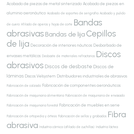
Acabado de piezas de metal sinterizado
Acabado de piezas en
aluminio aeronáutico
Acabado de soportes de serigrafía
Acabado y pulido
Bandas
de cuero
Afilado de aperos y hojas de corte
abrasivas
Cepillos
Bandas de lija
de lija
Decoración de interiores náuticos
Desbarbado de
Discos
envases metálicos
Desbaste de materiales refractarios
abrasivos
Discos de desbaste
Discos de
láminas
Discos Velsystem
Distribuidores industriales de abrasivos
Fabricación de componentes aeronáuticos
Fabricación de calzado
Fabricación de maquinaria alimentaria
Fabricación de maquinaria de envasado
Fabricación de muebles en serie
Fabricación de maquinaria forestal
Fibra
Fabricación de ortopedia y órtesis
Fabricación de sellos y grabados
abrasiva
Industria cárnica (afilado de cuchillas)
Industria láctea