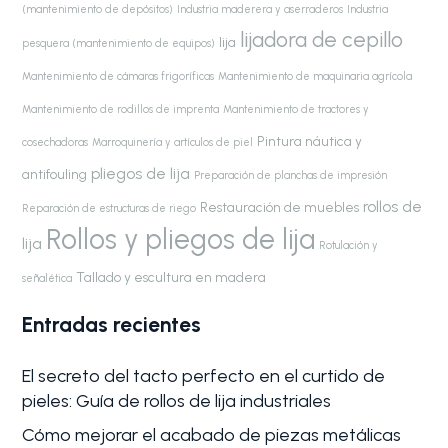
(mantenimiento de depósitos)
Industria maderera y aserraderos
Industria
lijadora de cepillo
lija
pesquera (mantenimiento de equipos)
Mantenimiento de cámaras frigoríficas
Mantenimiento de maquinaria agrícola
Mantenimiento de rodillos de imprenta
Mantenimiento de tractores y
Pintura náutica y
cosechadoras
Marroquinería y artículos de piel
pliegos de lija
antifouling
Preparación de planchas de impresión
rollos de
Restauración de muebles
Reparación de estructuras de riego
Rollos y pliegos de lija
lija
Rotulación y
Tallado y escultura en madera
señalética
Entradas recientes
El secreto del tacto perfecto en el curtido de
pieles: Guía de rollos de lija industriales
Cómo mejorar el acabado de piezas metálicas