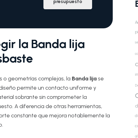
presupuesto
A
p
gir la Banda lija
se
sbaste
co
d
i
 o geometrías complejas, la
Banda lija
se
D
 diseño permite un contacto uniforme y
material sobrante sin comprometer la
d
esto. A diferencia de otras herramientas,
orte constante que mejora notablemente la
d
o.
c
a