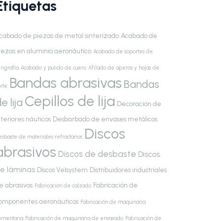
Etiquetas
cabado de piezas de metal sinterizado
Acabado de
iezas en aluminio aeronáutico
Acabado de soportes de
rigrafía
Acabado y pulido de cuero
Afilado de aperos y hojas de
Bandas abrasivas
Bandas
rte
Cepillos de lija
e lija
Decoración de
nteriores náuticos
Desbarbado de envases metálicos
Discos
esbaste de materiales refractarios
abrasivos
Discos de desbaste
Discos
e láminas
Discos Velsystem
Distribuidores industriales
e abrasivos
Fabricación de
Fabricación de calzado
omponentes aeronáuticos
Fabricación de maquinaria
limentaria
Fabricación de maquinaria de envasado
Fabricación de