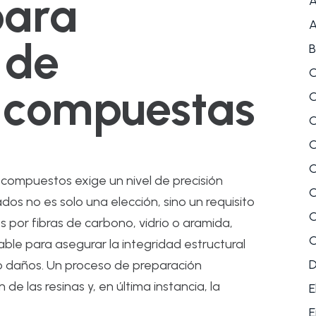
para
A
A
 de
B
C
s compuestas
C
C
C
C
s compuestos exige un nivel de precisión
C
os no es solo una elección, sino un requisito
C
 por fibras de carbono, vidrio o aramida,
C
able para asegurar la integridad estructural
o daños. Un proceso de preparación
 las resinas y, en última instancia, la
E
E