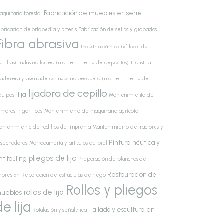
Fabricación de muebles en serie
aquinaria forestal
bricación de ortopedia y órtesis
Fabricación de sellos y grabados
Fibra abrasiva
Industria cárnica (afilado de
chillas)
Industria láctea (mantenimiento de depósitos)
Industria
aderera y aserraderos
Industria pesquera (mantenimiento de
lijadora de cepillo
lija
quipos)
Mantenimiento de
maras frigoríficas
Mantenimiento de maquinaria agrícola
antenimiento de rodillos de imprenta
Mantenimiento de tractores y
Pintura náutica y
osechadoras
Marroquinería y artículos de piel
pliegos de lija
ntifouling
Preparación de planchas de
Restauración de
mpresión
Reparación de estructuras de riego
Rollos y pliegos
rollos de lija
uebles
de lija
Tallado y escultura en
Rotulación y señalética