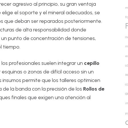
cer agresivo al principio, su gran ventaja
m
e elige el soporte y el mineral adecuados, se
Fa
dos que deban ser reparados posteriormente.
ucturas de alta responsabilidad donde
cu
 un punto de concentración de tensiones,
l tiempo.
m
e
os profesionales suelen integrar un
cepillo
cá
esquinas o zonas de difícil acceso sin un
M
s insumos permite que los talleres optimicen
c
a de la banda con la precisión de los
Rollos de
a
ues finales que exigen una atención al
i
m