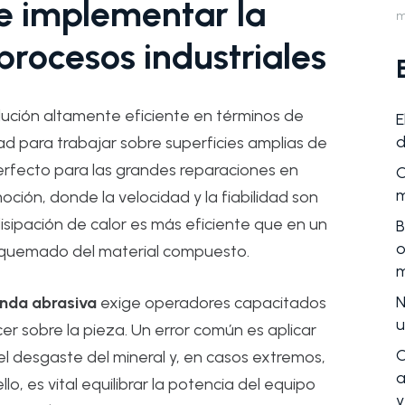
de implementar la
m
rocesos industriales
lución altamente eficiente en términos de
E
d
ad para trabajar sobre superficies amplias de
erfecto para las grandes reparaciones en
C
m
oción, donde la velocidad y la fiabilidad son
 disipación de calor es más eficiente que en un
B
o
 quemado del material compuesto.
m
N
nda abrasiva
exige operadores capacitados
u
r sobre la pieza. Un error común es aplicar
C
l desgaste del mineral y, en casos extremos,
a
lo, es vital equilibrar la potencia del equipo
y