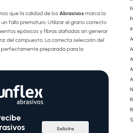
F
mos que la calidad de los
Abrasivos
marca la
F
un fallo prematuro. Utilizar el grano correcto
I
imientos epóxicos y fibras dañadas sin generar
riz del compuesto. La correcta selección del
M
de perfectamente preparada para la
M
M
M
N
R
R
recibe
S
rasivos
Solicita