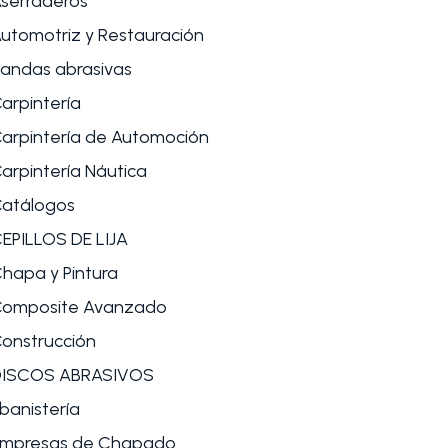
serraderos
utomotriz y Restauración
andas abrasivas
arpintería
arpintería de Automoción
arpintería Náutica
atálogos
EPILLOS DE LIJA
hapa y Pintura
omposite Avanzado
onstrucción
DISCOS ABRASIVOS
banistería
mpresas de Chapado