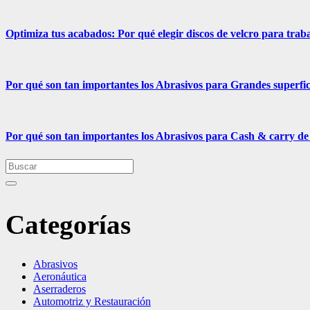
Optimiza tus acabados: Por qué elegir discos de velcro para traba
Por qué son tan importantes los Abrasivos para Grandes superfici
Por qué son tan importantes los Abrasivos para Cash & carry de 
Categorías
Abrasivos
Aeronáutica
Aserraderos
Automotriz y Restauración