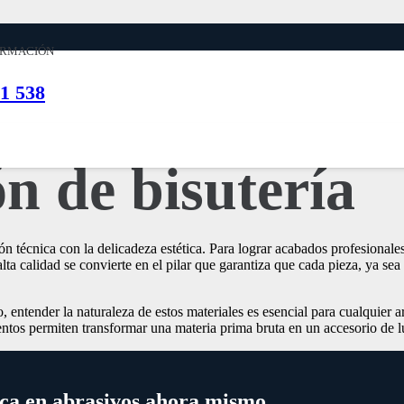
ORMACIÓN
1 538
 importantes lo
n de bisutería
ión técnica con la delicadeza estética. Para lograr acabados profesional
lta calidad se convierte en el pilar que garantiza que cada pieza, ya sea
o, entender la naturaleza de estos materiales es esencial para cualquie
ntos permiten transformar una materia prima bruta en un accesorio de luj
nica en abrasivos ahora mismo.