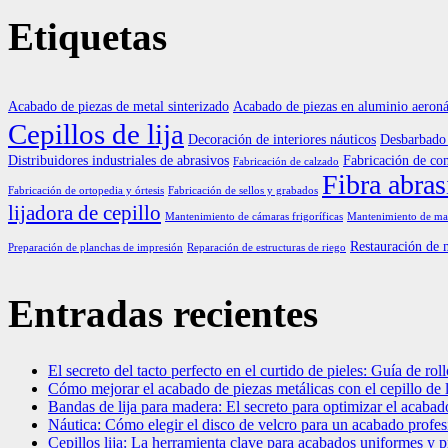
Etiquetas
Acabado de piezas de metal sinterizado
Acabado de piezas en aluminio aeroná
Cepillos de lija
Decoración de interiores náuticos
Desbarbado 
Distribuidores industriales de abrasivos
Fabricación de co
Fabricación de calzado
Fibra abras
Fabricación de ortopedia y órtesis
Fabricación de sellos y grabados
lijadora de cepillo
Mantenimiento de cámaras frigoríficas
Mantenimiento de maq
Restauración de 
Preparación de planchas de impresión
Reparación de estructuras de riego
Entradas recientes
El secreto del tacto perfecto en el curtido de pieles: Guía de rollo
Cómo mejorar el acabado de piezas metálicas con el cepillo de 
Bandas de lija para madera: El secreto para optimizar el acabad
Náutica: Cómo elegir el disco de velcro para un acabado profesi
Cepillos lija: La herramienta clave para acabados uniformes y 