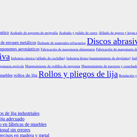
utico
Acabado de soportes de serigrafía
Acabado y pulido de cuero
Afilado de aperos y hojas 
Discos abrasi
de envases metálicos
Desbaste de materiales refractarios
mponentes aeronáuticos
Fabricación de maquinaria alimentaria
Fabricación de maquinaria d
iva
Industria cárnica (afilado de cuchillas)
Industria láctea (mantenimiento de depósitos)
Ind
uinaria agrícola
Mantenimiento de rodillos de imprenta
Mantenimiento de tractores y cosechad
Rollos y pliegos de lija
rollos de lija
muebles
Rotulación y
s de lija industriales
lija adecuado
o en fábricas de muebles
onal sin errores
precisos en madera y metal