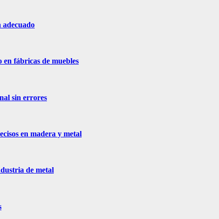
ja adecuado
o en fábricas de muebles
nal sin errores
recisos en madera y metal
dustria de metal
s