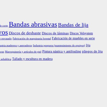
Bandas abrasivas
Bandas de lija
de corte
vos
Discos de desbaste
Discos de láminas
Discos Velsystem
Fabricación de muebles en serie
e envasado
Fabricación de maquinaria forestal
lija
ustria maderera y aserraderos
Industria pesquera (mantenimiento de equipos)
pliegos de lija
Pintura náutica y antifouling
oras
Marroquinería y artículos de piel
Tallado y escultura en madera
 señalética