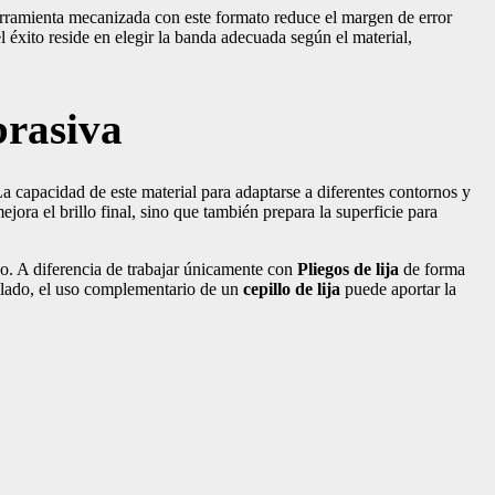
erramienta mecanizada con este formato reduce el margen de error
 éxito reside en elegir la banda adecuada según el material,
brasiva
La capacidad de este material para adaptarse a diferentes contornos y
ejora el brillo final, sino que también prepara la superficie para
zo. A diferencia de trabajar únicamente con
Pliegos de lija
de forma
allado, el uso complementario de un
cepillo de lija
puede aportar la