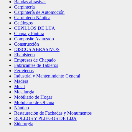
Bandas abrasivas
Carpintería
Carpintería de Automoción
Carpintería Náutica
Catálogos
CEPILLOS DE LIJA
Chapa y Pintura
Composite Avanzado
Construcción
DISCOS ABRASIVOS
Ebanistería
Empresas de Chapado
Fabricantes de Tableros
Ferreterías
Industrial y Mantenimiento General
Madera
Metal
Metalurgia
Mobiliario de Hogar
Mobiliario de Oficina
Náutico
Restauración de Fachadas y Monumentos
ROLLOS Y PLIEGOS DE LIJA
Siderurgia