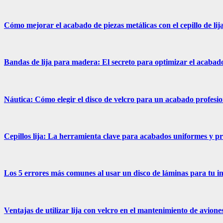
Cómo mejorar el acabado de piezas metálicas con el cepillo de li
Bandas de lija para madera: El secreto para optimizar el acabad
Náutica: Cómo elegir el disco de velcro para un acabado profesio
Cepillos lija: La herramienta clave para acabados uniformes y p
Los 5 errores más comunes al usar un disco de láminas para tu in
Ventajas de utilizar lija con velcro en el mantenimiento de avione