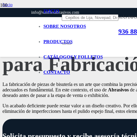
Inicio
Abrasivos
INICIO
info@sunflexabrasivos.com
Por qué son tan importantes los Abrasivos para Fabricación de bisutería
MÁS INF
SOBRE NOSOTROS
936 88
Por qué son tan
PRODUCTOS
para Fabricació
CATÁLOGOS Y FOLLETOS
CONTACTO
La fabricación de piezas de bisutería es un arte que combina la precis
adecuados es fundamental. En este contexto, el uso de
Abrasivos
de a
deseado antes de pasar a la etapa de venta o exhibición.
Un acabado deficiente puede restar valor a un diseño creativo. Por ell
eliminación de imperfecciones hasta el pulido espejo final, estos eleme
Solicita presupuesto y recibe asesoría téc